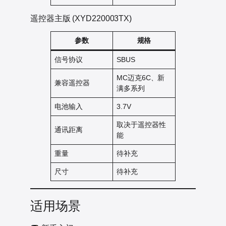
遥控器主版 (XYD220003TX)
参数
规格
信号协议
SBUS
MC迈克6C、新
兼容遥控器
满多系列
电池输入
3.7V
取决于遥控器性
通讯距离
能
重量
待补充
尺寸
待补充
适用场景