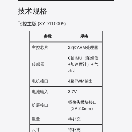
技术规格
飞控主版 (XYD110005)
参数
规格
主控芯片
32位ARM处理器
6轴IMU（陀螺仪
传感器
+加速度计）+ 气
压计
电机接口
4路PWM输出
电池输入
3.7V
摄像头模块接口
扩展接口
（3P 2.0mm）
重量
待补充
尺寸
待补充