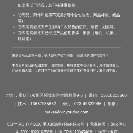
如出现以下情况，恕不接受退换货：
①商品、附件和发票不完整(*附件含包装盒、商品标签、赠品
等)；
②因消费者原因产生影响二次销售的脏污、破损、划痕等。
③因消费者原因已经把产品使用损坏、磨损（电机，机架，
螺旋桨）。
更多售后及质保问题，敬请咨询本公司客服，感谢你的理解与支持！
本页面所呈现的配图素材、测试数据、规格参数等仅供参考，具体信息请以
产品实物为准。当你对本产品的部分特性或功能存在疑问时，请咨询客服。
地址：重庆市永川区环城南路大顺商厦9-6 | 采购：
13618215560
| 技术：
13637935652
| 座机：
023-49322096
| 邮箱：
maker@xinyouduo.com
COPYRIGHT@2026 重庆新满多科技有限公司 |
营业执照
|
渝公网安
备 50011802010258号
|
渝ICP备11004546号
|
淘宝企业店