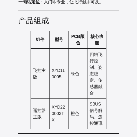
一句话定位
：入门即专业，让飞行触手可及。
产品组成
PCB颜
核心功
组件
型号
色
能
四轴飞
行控
制、姿
飞控主
XYD11
绿色
态稳
版
0005
定、传
感器融
合
SBUS
XYD22
遥控器
信号解
0003T
橙色
主版
码、遥
X
控通讯