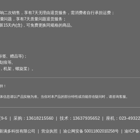
影响二次销售，享有7天无理由退货服务，需消费者自行承担运费；
质量问题，享有7天质量问题退货服务；
15天内(含)，可免费更换同规格的商品。
标签、赠品等)；
划痕等。
，机架，螺旋桨）。
持！
体信息请以产品实物为准。当你对本产品的部分特性或功能存在疑问时，请咨询客服。
6 | 采购：
13618215560
| 技术：
13637935652
| 座机：
023-4932
 重庆新满多科技有限公司 |
营业执照
|
渝公网安备 50011802010258号
|
渝ICP备1