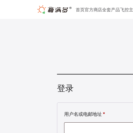
跳
首页
官方商店
全套产品
飞控
至
内
容
登录
必
用户名或电邮地址
*
填