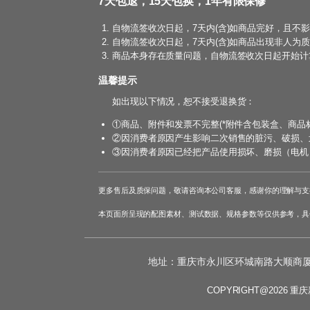
7天包退，15天包换，1年有限保修
自物流签收次日起，7天内(含)如商品完好，且不
自物流签收次日起，7天内(含)如商品出现非人为
商品本身存在质量问题，自物流签收次日起开始计算
温馨提示
如出现以下情况，恕不接受退换货：
①商品、附件和发票不完整(*附件含包装盒、商品
②因消费者原因产生影响二次销售的脏污、破损、
③因消费者原因已经把产品使用损坏、磨损（电机
更多售后及质保问题，敬请咨询本公司客服，感谢你的理解与支
本页面所呈现的配图素材、测试数据、规格参数等仅供参考，具
地址：重庆市永川区环城南路大顺商厦9-
COPYRIGHT@2026