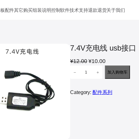
主板
配件其它
购买
组装说明
控制软件
技术支持
退款退货
关于我们
7.4V充电线 usb接口
原
当
¥
12.00
¥
10.00
7
价
前
−
+
加入购物车
.
为
价
4
：
格
V
Category:
配件系列
¥
为
充
1
：
电
2
¥
线
.
1
u
0
0
s
b
0
.