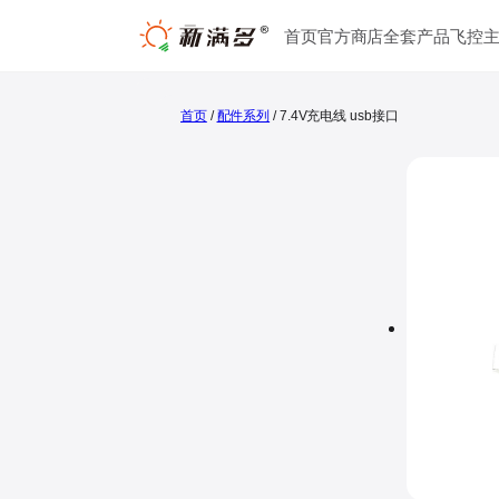
跳
首页
官方商店
全套产品
飞控
至
内
容
首页
/
配件系列
/ 7.4V充电线 usb接口