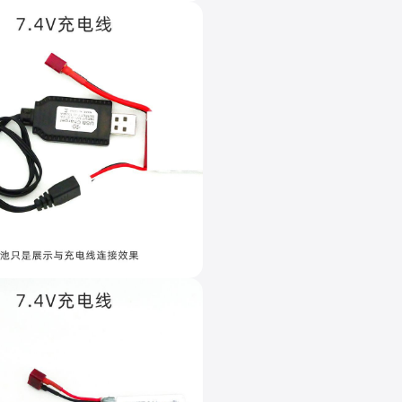
接
。
0
口
0
数
。
量