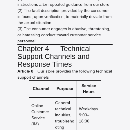
instructions after repeated guidance from our store;
(2) The fault description provided by the consumer
is found, upon verification, to materially deviate from
the actual situation;
(3) The consumer engages in abusive, threatening,
or harassing conduct toward customer service
personnel.
Chapter 4 — Technical
Support Channels and
Response Times
Article 8
Our store provides the following technical
support channels:
Service
Channel
Purpose
Hours
General
Online
technical
Weekdays
Customer
inquiries,
9:00–
Service
troublesho
18:00
(IM)
oting