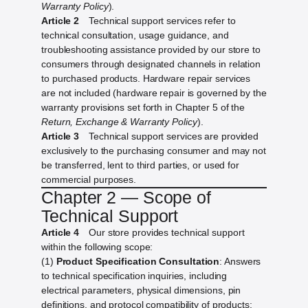
Warranty Policy
).
Article 2
Technical support services refer to
technical consultation, usage guidance, and
troubleshooting assistance provided by our store to
consumers through designated channels in relation
to purchased products. Hardware repair services
are not included (hardware repair is governed by the
warranty provisions set forth in Chapter 5 of the
Return, Exchange & Warranty Policy
).
Article 3
Technical support services are provided
exclusively to the purchasing consumer and may not
be transferred, lent to third parties, or used for
commercial purposes.
Chapter 2 — Scope of
Technical Support
Article 4
Our store provides technical support
within the following scope:
(1)
Product Specification Consultation
: Answers
to technical specification inquiries, including
electrical parameters, physical dimensions, pin
definitions, and protocol compatibility of products;