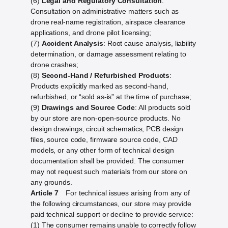
(6)
Legal and Regulatory Consultation
:
Consultation on administrative matters such as
drone real-name registration, airspace clearance
applications, and drone pilot licensing;
(7)
Accident Analysis
: Root cause analysis, liability
determination, or damage assessment relating to
drone crashes;
(8)
Second-Hand / Refurbished Products
:
Products explicitly marked as second-hand,
refurbished, or “sold as-is” at the time of purchase;
(9)
Drawings and Source Code
: All products sold
by our store are non-open-source products. No
design drawings, circuit schematics, PCB design
files, source code, firmware source code, CAD
models, or any other form of technical design
documentation shall be provided. The consumer
may not request such materials from our store on
any grounds.
Article 7
For technical issues arising from any of
the following circumstances, our store may provide
paid technical support or decline to provide service:
(1) The consumer remains unable to correctly follow