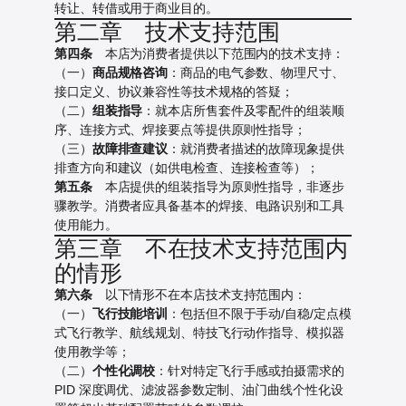
转让、转借或用于商业目的。
第二章 技术支持范围
第四条
本店为消费者提供以下范围内的技术支持：
（一）
商品规格咨询
：商品的电气参数、物理尺寸、
接口定义、协议兼容性等技术规格的答疑；
（二）
组装指导
：就本店所售套件及零配件的组装顺
序、连接方式、焊接要点等提供原则性指导；
（三）
故障排查建议
：就消费者描述的故障现象提供
排查方向和建议（如供电检查、连接检查等）；
第五条
本店提供的组装指导为原则性指导，非逐步
骤教学。消费者应具备基本的焊接、电路识别和工具
使用能力。
第三章 不在技术支持范围内
的情形
第六条
以下情形不在本店技术支持范围内：
（一）
飞行技能培训
：包括但不限于手动/自稳/定点模
式飞行教学、航线规划、特技飞行动作指导、模拟器
使用教学等；
（二）
个性化调校
：针对特定飞行手感或拍摄需求的
PID 深度调优、滤波器参数定制、油门曲线个性化设