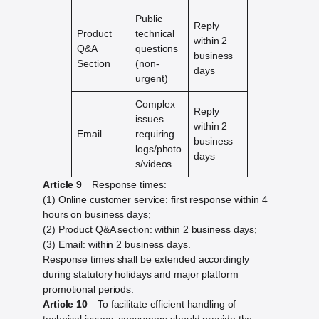
Public
Reply
Product
technical
within 2
Q&A
questions
business
Section
(non-
days
urgent)
Complex
Reply
issues
within 2
Email
requiring
business
logs/photo
days
s/videos
Article 9
Response times:
(1) Online customer service: first response within 4
hours on business days;
(2) Product Q&A section: within 2 business days;
(3) Email: within 2 business days.
Response times shall be extended accordingly
during statutory holidays and major platform
promotional periods.
Article 10
To facilitate efficient handling of