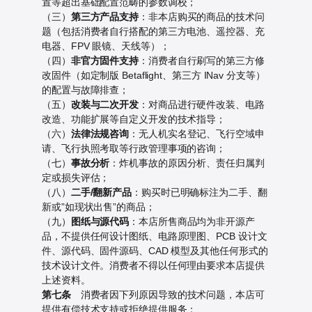
置等超出基础配置范畴的参数调校；
（三）
第三方产品支持
：非本店购买的商品的技术问
题（包括消费者自行搭配的第三方电池、遥控器、充
电器、FPV 眼镜、天线等）；
（四）
非官方固件支持
：消费者自行刷写的第三方修
改固件（如定制版 Betaflight、第三方 INav 分支等）
的配置与故障排查；
（五）
改装与二次开发
：对商品进行硬件改装、电路
改造、功能扩展等自定义开发的技术指导；
（六）
法律法规咨询
：无人机实名登记、飞行空域申
请、飞行执照考取等行政管理事项的咨询；
（七）
事故分析
：炸机事故的原因分析、责任归属判
定或损失评估；
（八）
二手/翻新产品
：购买时已明确标注为二手、翻
新或”如现状出售”的商品；
（九）
图纸与源代码
：本店所售商品均为非开源产
品，不提供任何设计图纸、电路原理图、PCB 设计文
件、源代码、固件源码、CAD 模型及其他任何形式的
技术设计文件。消费者不得以任何理由要求本店提供
上述资料。
第七条
消费者因下列原因导致的技术问题，本店可
提供有偿技术支持或拒绝提供服务：