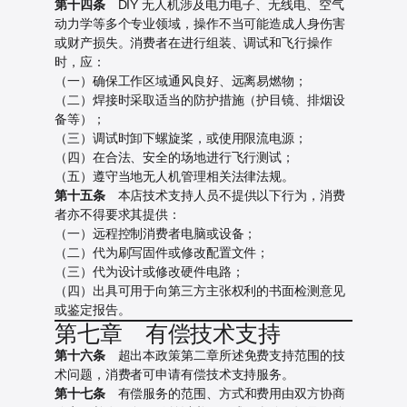
第十四条
DIY 无人机涉及电力电子、无线电、空气
动力学等多个专业领域，操作不当可能造成人身伤害
或财产损失。消费者在进行组装、调试和飞行操作
时，应：
（一）确保工作区域通风良好、远离易燃物；
（二）焊接时采取适当的防护措施（护目镜、排烟设
备等）；
（三）调试时卸下螺旋桨，或使用限流电源；
（四）在合法、安全的场地进行飞行测试；
（五）遵守当地无人机管理相关法律法规。
第十五条
本店技术支持人员不提供以下行为，消费
者亦不得要求其提供：
（一）远程控制消费者电脑或设备；
（二）代为刷写固件或修改配置文件；
（三）代为设计或修改硬件电路；
（四）出具可用于向第三方主张权利的书面检测意见
或鉴定报告。
第七章 有偿技术支持
第十六条
超出本政策第二章所述免费支持范围的技
术问题，消费者可申请有偿技术支持服务。
第十七条
有偿服务的范围、方式和费用由双方协商