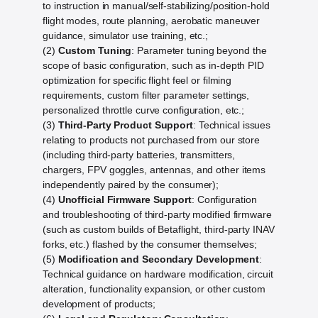
to instruction in manual/self-stabilizing/position-hold
flight modes, route planning, aerobatic maneuver
guidance, simulator use training, etc.;
(2)
Custom Tuning
: Parameter tuning beyond the
scope of basic configuration, such as in-depth PID
optimization for specific flight feel or filming
requirements, custom filter parameter settings,
personalized throttle curve configuration, etc.;
(3)
Third-Party Product Support
: Technical issues
relating to products not purchased from our store
(including third-party batteries, transmitters,
chargers, FPV goggles, antennas, and other items
independently paired by the consumer);
(4)
Unofficial Firmware Support
: Configuration
and troubleshooting of third-party modified firmware
(such as custom builds of Betaflight, third-party INAV
forks, etc.) flashed by the consumer themselves;
(5)
Modification and Secondary Development
:
Technical guidance on hardware modification, circuit
alteration, functionality expansion, or other custom
development of products;