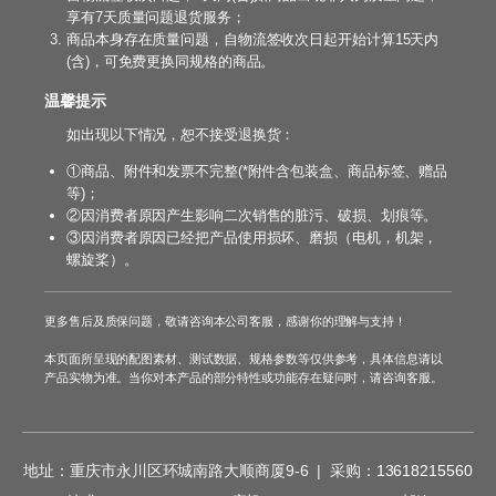
享有7天质量问题退货服务；
商品本身存在质量问题，自物流签收次日起开始计算15天内
(含)，可免费更换同规格的商品。
温馨提示
如出现以下情况，恕不接受退换货：
①商品、附件和发票不完整(*附件含包装盒、商品标签、赠品
等)；
②因消费者原因产生影响二次销售的脏污、破损、划痕等。
③因消费者原因已经把产品使用损坏、磨损（电机，机架，
螺旋桨）。
更多售后及质保问题，敬请咨询本公司客服，感谢你的理解与支持！
本页面所呈现的配图素材、测试数据、规格参数等仅供参考，具体信息请以
产品实物为准。当你对本产品的部分特性或功能存在疑问时，请咨询客服。
地址：重庆市永川区环城南路大顺商厦9-6 | 采购：
13618215560