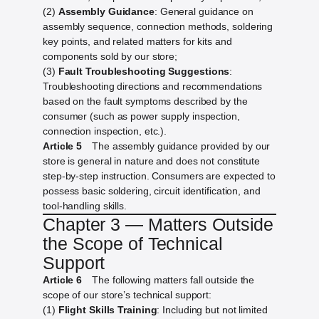
(2)
Assembly Guidance
: General guidance on
assembly sequence, connection methods, soldering
key points, and related matters for kits and
components sold by our store;
(3)
Fault Troubleshooting Suggestions
:
Troubleshooting directions and recommendations
based on the fault symptoms described by the
consumer (such as power supply inspection,
connection inspection, etc.).
Article 5
The assembly guidance provided by our
store is general in nature and does not constitute
step-by-step instruction. Consumers are expected to
possess basic soldering, circuit identification, and
tool-handling skills.
Chapter 3 — Matters Outside
the Scope of Technical
Support
Article 6
The following matters fall outside the
scope of our store’s technical support:
(1)
Flight Skills Training
: Including but not limited