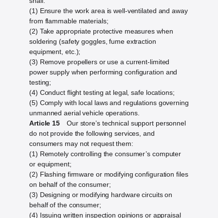
shall:
(1) Ensure the work area is well-ventilated and away
from flammable materials;
(2) Take appropriate protective measures when
soldering (safety goggles, fume extraction
equipment, etc.);
(3) Remove propellers or use a current-limited
power supply when performing configuration and
testing;
(4) Conduct flight testing at legal, safe locations;
(5) Comply with local laws and regulations governing
unmanned aerial vehicle operations.
Article 15
Our store’s technical support personnel
do not provide the following services, and
consumers may not request them:
(1) Remotely controlling the consumer’s computer
or equipment;
(2) Flashing firmware or modifying configuration files
on behalf of the consumer;
(3) Designing or modifying hardware circuits on
behalf of the consumer;
(4) Issuing written inspection opinions or appraisal