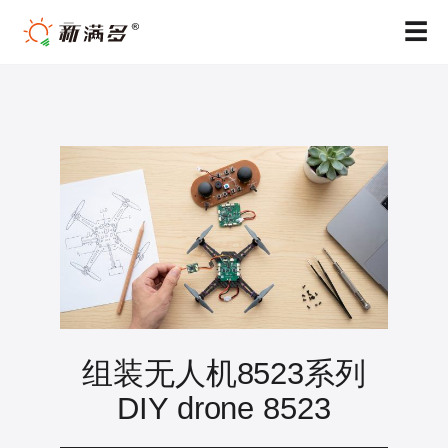
跳
☰
至
内
容
组装无人机8523系列
DIY drone 8523