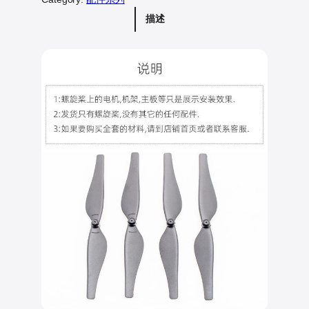
¥
为
螺
2
：
描述
旋
0
¥
桨
.
1
四
轴
0
5
飞
0
.
行
。
0
器
0
螺
。
旋
桨
数
量