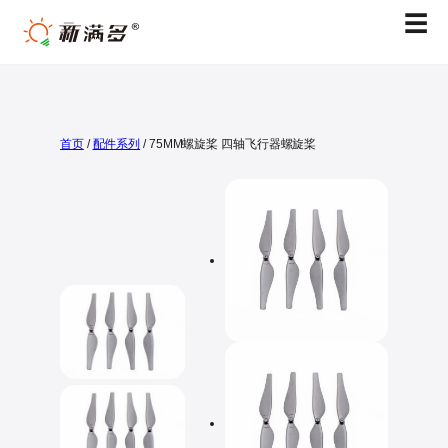
跳
☰
至
内
容
首页
/
配件系列
/ 75MM螺旋桨 四轴飞行器螺旋桨