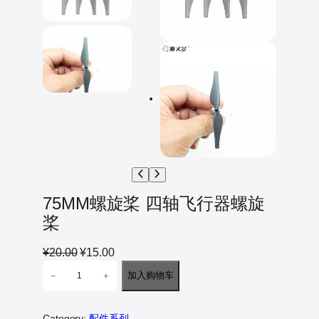
75MM螺旋桨 四轴飞行器螺旋
桨
原
当
¥
20.00
¥
15.00
7
价
前
加入购物车
−
+
5
为
价
M
：
格
M
Category:
配件系列