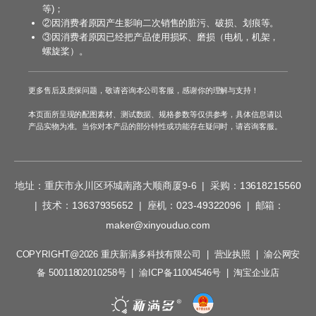
等)；
②因消费者原因产生影响二次销售的脏污、破损、划痕等。
③因消费者原因已经把产品使用损坏、磨损（电机，机架，
螺旋桨）。
更多售后及质保问题，敬请咨询本公司客服，感谢你的理解与支持！
本页面所呈现的配图素材、测试数据、规格参数等仅供参考，具体信息请以
产品实物为准。当你对本产品的部分特性或功能存在疑问时，请咨询客服。
地址：重庆市永川区环城南路大顺商厦9-6 | 采购：
13618215560
| 技术：
13637935652
| 座机：
023-49322096
| 邮箱：
maker@xinyouduo.com
COPYRIGHT@2026 重庆新满多科技有限公司 |
营业执照
|
渝公网安
备 50011802010258号
|
渝ICP备11004546号
|
淘宝企业店