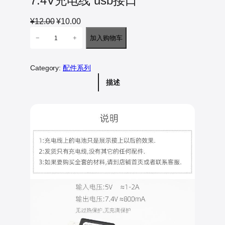
7.4V充电线 usb接口
原
当
¥
12.00
¥
10.00
7
价
前
加入购物车
−
+
.
为
价
4
：
格
V
Category:
配件系列
¥
为
充
1
：
描述
电
2
¥
线
.
1
u
s
0
0
b
0
.
接
。
0
口
0
数
。
量