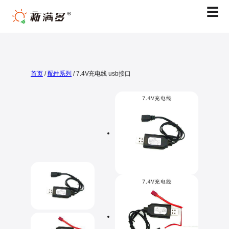
跳
☰
至
内
容
首页
/
配件系列
/ 7.4V充电线 usb接口