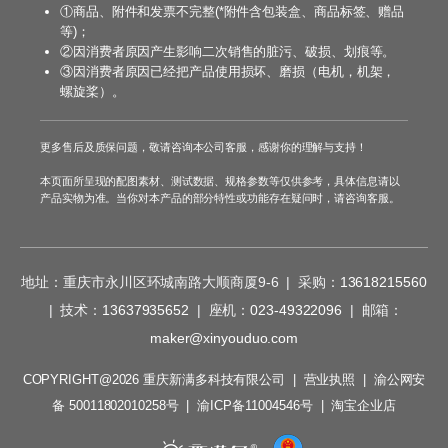
①商品、附件和发票不完整(*附件含包装盒、商品标签、赠品
等)；
②因消费者原因产生影响二次销售的脏污、破损、划痕等。
③因消费者原因已经把产品使用损坏、磨损（电机，机架，
螺旋桨）。
更多售后及质保问题，敬请咨询本公司客服，感谢你的理解与支持！
本页面所呈现的配图素材、测试数据、规格参数等仅供参考，具体信息请以
产品实物为准。当你对本产品的部分特性或功能存在疑问时，请咨询客服。
地址：重庆市永川区环城南路大顺商厦9-6 | 采购：
13618215560
| 技术：
13637935652
| 座机：
023-49322096
| 邮箱：
maker@xinyouduo.com
COPYRIGHT@2026 重庆新满多科技有限公司 |
营业执照
|
渝公网安
备 50011802010258号
|
渝ICP备11004546号
|
淘宝企业店