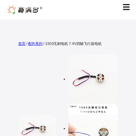
跳
☰
至
内
容
首页
/
配件系列
/ 1503无刷电机 7.4V四轴飞行器电机