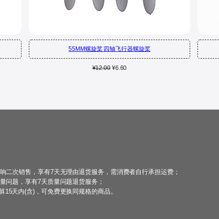
55MM螺旋桨 四轴飞行器螺旋桨
原
当
¥
12.00
¥
6.60
价
前
为：
价
¥12.00。
格
为：
¥6.60。
影响二次销售，享有7天无理由退货服务，需消费者自行承担运费；
质量问题，享有7天质量问题退货服务；
15天内(含)，可免费更换同规格的商品。