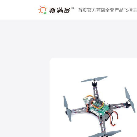
跳
首页
官方商店
全套产品
飞控
至
内
容