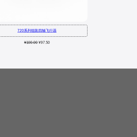
720系列组装四轴飞行器
原
当
¥
100.00
¥
97.50
价
前
为：
价
¥100.00。
格
为：
¥97.50。